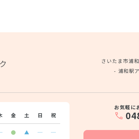
さいたま市浦和区
- 浦和駅
お気軽に
04
木
金
土
日
祝
─
●
▲
─
─