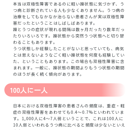
本当は双極性障害であるのに軽い躁状態に気づかず、う
つ病と診断されている人も少なくありません。うつ病の
治療をしてもなかなか治らない患者さんが実は双極性障
害だったということはしばしばあります。
躁とうつの症状が現れる間隔は数ヶ月だったり数年だっ
たりいろいろです。躁状態から突然うつ状態へと切り替
わることもあります。
うつ状態しか経験したことがないと思っていても、病気
とは思えないようなごく軽い躁状態を何度も経験してい
た、ということもあります。この場合も双極性障害に含
まれます。一般に、躁状態の期間よりもうつ状態の期間
のほうが長く続く傾向があります。
100人に一人
日本における双極性障害の患者さんの頻度は、重症・軽
症の双極性障害をあわせても0.4～0.7%といわれていま
す。1,000人に4～7人弱ということで、これは100人に
10人弱といわれるうつ病に比べると頻度は少ないといえ