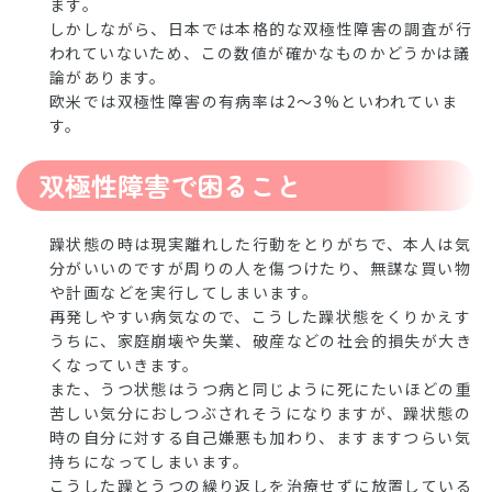
ます。
しかしながら、日本では本格的な双極性障害の調査が行
われていないため、この数値が確かなものかどうかは議
論があります。
欧米では双極性障害の有病率は2～3%といわれていま
す。
双極性障害で困ること
躁状態の時は現実離れした行動をとりがちで、本人は気
分がいいのですが周りの人を傷つけたり、無謀な買い物
や計画などを実行してしまいます。
再発しやすい病気なので、こうした躁状態をくりかえす
うちに、家庭崩壊や失業、破産などの社会的損失が大き
くなっていきます。
また、うつ状態はうつ病と同じように死にたいほどの重
苦しい気分におしつぶされそうになりますが、躁状態の
時の自分に対する自己嫌悪も加わり、ますますつらい気
持ちになってしまいます。
こうした躁とうつの繰り返しを治療せずに放置している