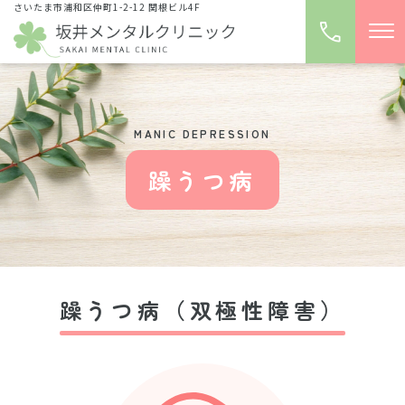
さいたま市浦和区仲町1-2-12 関根ビル4F
MANIC DEPRESSION
躁うつ病
躁うつ病（双極性障害）